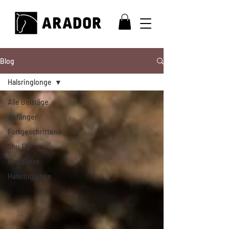
Blog
Halsringlonge
Alle Beiträge
Anfänger
Fortgeschrittene
Shu Fly
Mosquero
Halsringlonge