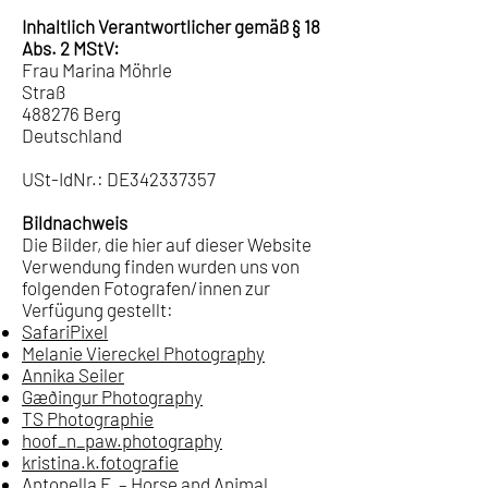
Inhaltlich Verantwortlicher gemäß § 18
Abs. 2 MStV:
Frau Marina Möhrle
Straß
488276 Berg
Deutschland
USt-IdNr.: DE342337357
Bildnachweis
Die Bilder, die hier auf dieser Website
Verwendung finden wurden uns von
folgenden Fotografen/innen zur
Verfügung gestellt:
SafariPixel
Melanie Viereckel Photography
Annika Seiler
Gæðingur Photography
TS Photographie
hoof_n_paw.photography
kristina.k.fotografie
Antonella F. – Horse and Animal