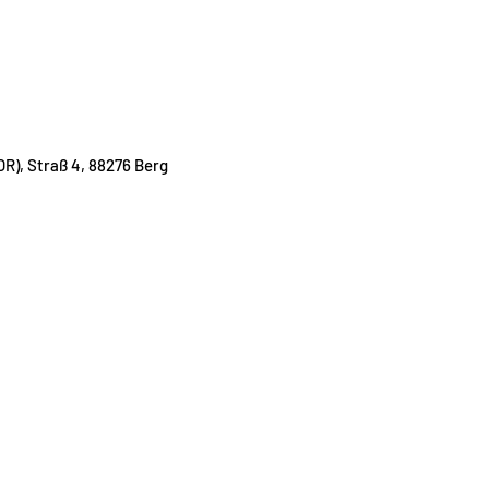
verzollt und günstig.
Hier geht´s zur Beste
R), Straß 4, 88276 Berg